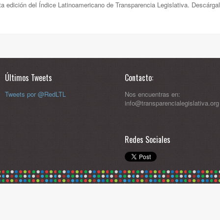
a edición del Índice Latinoamericano de Transparencia Legislativa. Descárga
Últimos Tweets
Contacto:
Tweets por @RedLTL
Nos encuentras en:
info@transparencialegislativa.org
Redes Sociales