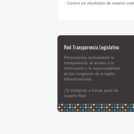
Conoce los resultados de nuestra cuart
Red Transparencia Legislativa
Promovemos activamente la
transparencia, el acceso a la
información y la responsabilidad
en los congresos de la región
latinoamericana.
¡Te invitamos a formar parte de
nuestra Red!